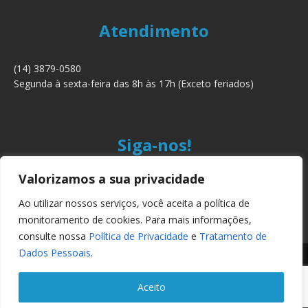
Atendimento
(14) 3879-0580
Segunda à sexta-feira das 8h às 17h (Exceto feriados)
Siga-nos!
Valorizamos a sua privacidade
Ao utilizar nossos serviços, você aceita a política de
monitoramento de cookies. Para mais informações,
consulte nossa
Política de Privacidade
e
Tratamento de
Dados Pessoais
.
Copyright © 2024 Alternativa Sistemas Ltda. Todos os direitos
reservados.
Aceito
Home
Artigos
Dicas
Tributação
eBooks
Infográfico