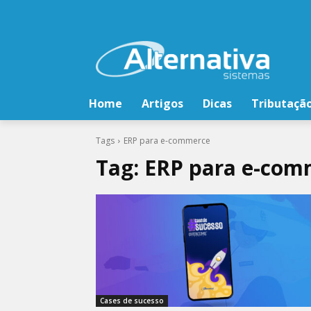
Home
Artigos
Dicas
Tributaçã
Tags
ERP para e-commerce
Tag:
ERP para e-com
Cases de sucesso