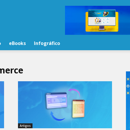
o
eBooks
Infográfico
merce
Artigos