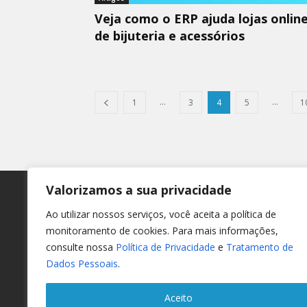
Veja como o ERP ajuda lojas onlin
de bijuteria e acessórios
...
...
1
3
4
5
1
Valorizamos a sua privacidade
Ao utilizar nossos serviços, você aceita a política de
At
monitoramento de cookies. Para mais informações,
consulte nossa
Política de Privacidade
e
Tratamento de
Dados Pessoais
.
(14)
Segu
Aceito