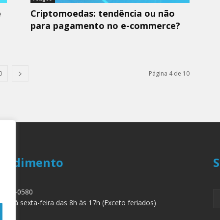
e
Criptomoedas: tendência ou não
para pagamento no e-commerce?
0
Página 4 de 10
endimento
S
 3879-0580
nda à sexta-feira das 8h às 17h (Exceto feriados)