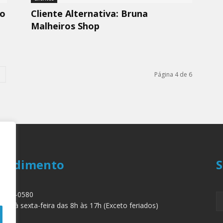
ão
Cliente Alternativa: Bruna
Malheiros Shop
Página 4 de 6
endimento
S
 3879-0580
nda à sexta-feira das 8h às 17h (Exceto feriados)