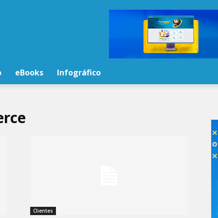
o
eBooks
Infográfico
erce
Clientes